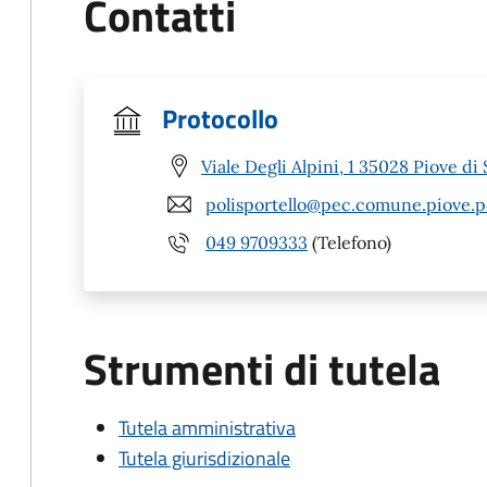
Contatti
Protocollo
Viale Degli Alpini, 1 35028 Piove di
polisportello@pec.comune.piove.p
049 9709333
(Telefono)
Strumenti di tutela
Tutela amministrativa
Tutela giurisdizionale