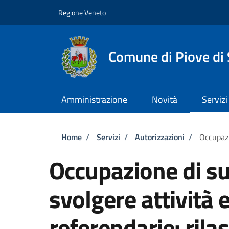
Salta al contenuto principale
Skip to footer content
Regione Veneto
Comune di Piove di
Amministrazione
Novità
Servizi
Briciole di pane
Home
/
Servizi
/
Autorizzazioni
/
Occupazi
Occupazione di su
svolgere attività e
referendarie: rilas