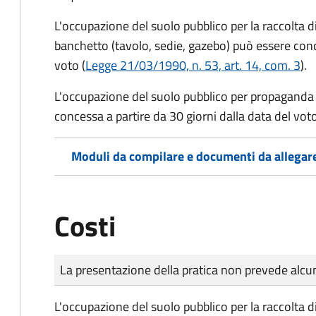
L'occupazione del suolo pubblico per la raccolta d
banchetto (tavolo, sedie, gazebo) può essere conc
voto (
Legge 21/03/1990, n. 53, art. 14, com. 3
).
L'occupazione del suolo pubblico per propaganda 
concessa a partire da 30 giorni dalla data del voto
Moduli da compilare e documenti da allegar
Costi
Tipo di pagamento
Importo
La presentazione della pratica non prevede al
L'occupazione del suolo pubblico per la raccolta d