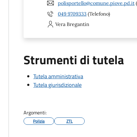
polisportello@comune.piove.pd.it
(
049 9709333
(Telefono)
Vera
Bregantin
Strumenti di tutela
Tutela amministrativa
Tutela giurisdizionale
Argomenti:
Polizia
ZTL