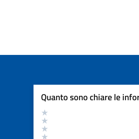
Quanto sono chiare le info
Valutazione
Valuta 5 stelle su 5
Valuta 4 stelle su 5
Valuta 3 stelle su 5
Valuta 2 stelle su 5