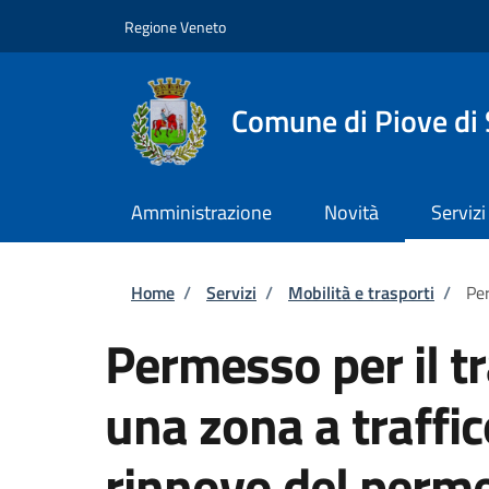
Salta al contenuto principale
Skip to footer content
Regione Veneto
Comune di Piove di
Amministrazione
Novità
Servizi
Briciole di pane
Home
/
Servizi
/
Mobilità e trasporti
/
Per
Permesso per il tr
una zona a traffic
rinnovo del perm