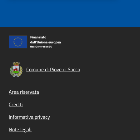
Comune di Piove di Sacco
Footer menu
Area riservata
Crediti
Informativa privacy
Note legali