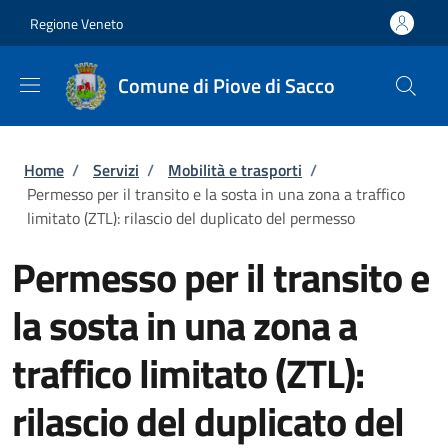
Salta al contenuto principale
Skip to footer content
Regione Veneto
Comune di Piove di Sacco
Briciole di pane
Home
/
Servizi
/
Mobilità e trasporti
/
Permesso per il transito e la sosta in una zona a traffico
limitato (ZTL): rilascio del duplicato del permesso
Permesso per il transito e
la sosta in una zona a
traffico limitato (ZTL):
rilascio del duplicato del