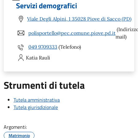
Servizi demografici
Viale Degli Alpini, 1 35028 Piove di Sacco (PD)
(Indirizz
polisportello@pec.comune.piove.pd.it
mail)
049 9709333
(Telefono)
Katia
Rauli
Strumenti di tutela
Tutela amministrativa
Tutela giurisdizionale
Argomenti:
Matrimonio