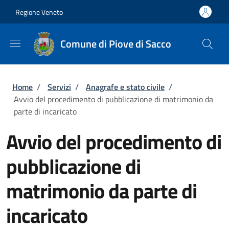
Salta al contenuto principale
Skip to footer content
Regione Veneto
Comune di Piove di Sacco
Briciole di pane
Home
/
Servizi
/
Anagrafe e stato civile
/
Avvio del procedimento di pubblicazione di matrimonio da
parte di incaricato
Avvio del procedimento di
pubblicazione di
matrimonio da parte di
incaricato