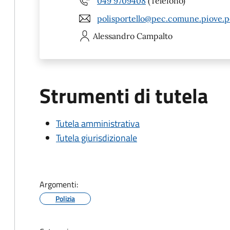
049 9709408
(Telefono)
polisportello@pec.comune.piove.p
Alessandro
Campalto
Strumenti di tutela
Tutela amministrativa
Tutela giurisdizionale
Argomenti:
Polizia