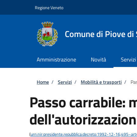
Salta al contenuto principale
Skip to footer content
Regione Veneto
Comune di Piove di
Amministrazione
Novità
Servizi
Briciole di pane
Home
/
Servizi
/
Mobilità e trasporti
/
Pas
Passo carrabile: 
dell'autorizzazio
(
urn:nir:presidente.repubblica:decreto:1992-12-16;495~ar