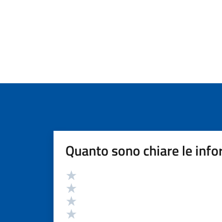
Quanto sono chiare le info
Valutazione
Valuta 5 stelle su 5
Valuta 4 stelle su 5
Valuta 3 stelle su 5
Valuta 2 stelle su 5