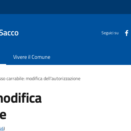
 Sacco
Seguici su
Vivere il Comune
so carrabile: modifica dell'autorizzazione
modifica
ne
t46
)