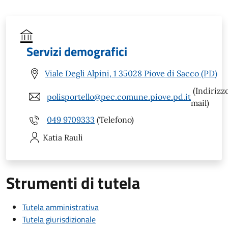
Servizi demografici
Viale Degli Alpini, 1 35028 Piove di Sacco (PD)
(Indirizz
polisportello@pec.comune.piove.pd.it
mail)
049 9709333
(Telefono)
Katia
Rauli
Strumenti di tutela
Tutela amministrativa
Tutela giurisdizionale