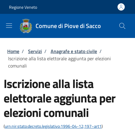
Salta al contenuto principale
Skip to footer content
Regione Veneto
Comune di Piove di Sacco
Briciole di pane
Home
/
Servizi
/
Anagrafe e stato civile
/
Iscrizione alla lista elettorale aggiunta per elezioni
comunali
Iscrizione alla lista
elettorale aggiunta per
elezioni comunali
(
urn:nir:stato:decreto.legislativo:1996-04-12;197~art1
)