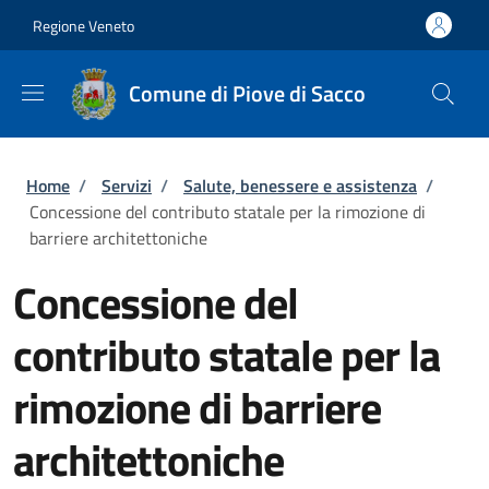
Salta al contenuto principale
Skip to footer content
Regione Veneto
Comune di Piove di Sacco
Briciole di pane
Home
/
Servizi
/
Salute, benessere e assistenza
/
Concessione del contributo statale per la rimozione di
barriere architettoniche
Concessione del
contributo statale per la
rimozione di barriere
architettoniche