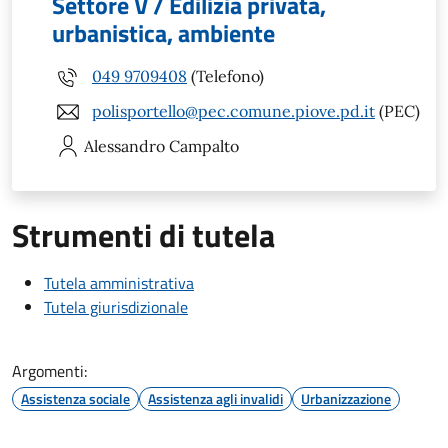
Settore V / Edilizia privata,
urbanistica, ambiente
049 9709408
(Telefono)
polisportello@pec.comune.piove.pd.it
(PEC)
Alessandro
Campalto
Strumenti di tutela
Tutela amministrativa
Tutela giurisdizionale
Argomenti:
Assistenza sociale
Assistenza agli invalidi
Urbanizzazione