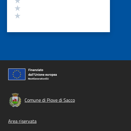
Valuta 2 stelle su 5
Valuta 1 stelle su 5
Comune di Piove di Sacco
Footer menu
Area riservata