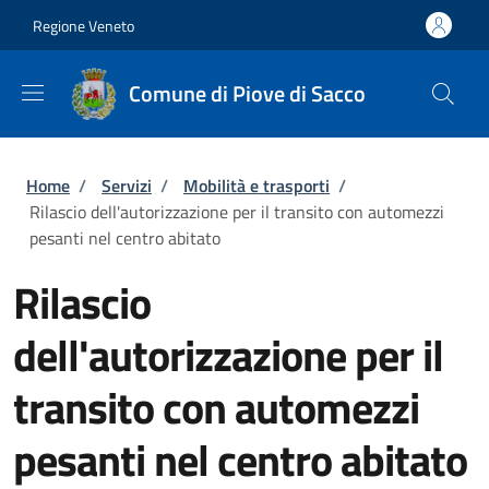
Salta al contenuto principale
Skip to footer content
Regione Veneto
Comune di Piove di Sacco
Briciole di pane
Home
/
Servizi
/
Mobilità e trasporti
/
Rilascio dell'autorizzazione per il transito con automezzi
pesanti nel centro abitato
Rilascio
dell'autorizzazione per il
transito con automezzi
pesanti nel centro abitato