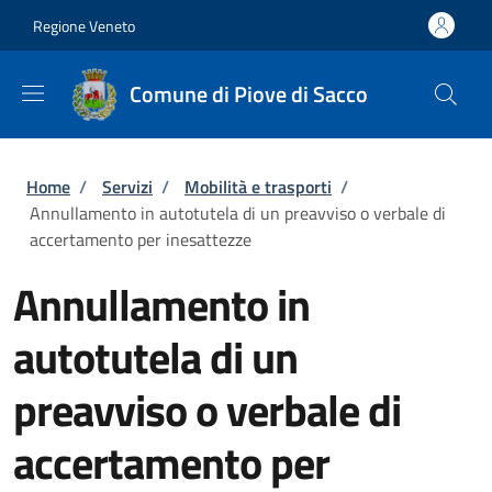
Salta al contenuto principale
Skip to footer content
Regione Veneto
Comune di Piove di Sacco
Briciole di pane
Home
/
Servizi
/
Mobilità e trasporti
/
Annullamento in autotutela di un preavviso o verbale di
accertamento per inesattezze
Annullamento in
autotutela di un
preavviso o verbale di
accertamento per