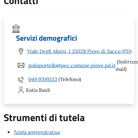
Contatti
Servizi demografici
Viale Degli Alpini, 1 35028 Piove di Sacco (PD)
(Indirizz
polisportello@pec.comune.piove.pd.it
mail)
049 9709333
(Telefono)
Katia
Rauli
Strumenti di tutela
Tutela amministrativa