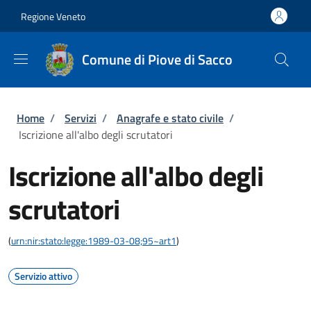
Salta al contenuto principale
Skip to footer content
Regione Veneto
Comune di Piove di Sacco
Briciole di pane
Home
/
Servizi
/
Anagrafe e stato civile
/
Iscrizione all'albo degli scrutatori
Iscrizione all'albo degli
scrutatori
(
urn:nir:stato:legge:1989-03-08;95~art1
)
Servizio attivo