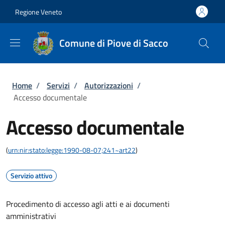
Salta al contenuto principale
Skip to footer content
Regione Veneto
Comune di Piove di Sacco
Briciole di pane
Home
/
Servizi
/
Autorizzazioni
/
Accesso documentale
Accesso documentale
(
urn:nir:stato:legge:1990-08-07;241~art22
)
Servizio attivo
Procedimento di accesso agli atti e ai documenti
amministrativi