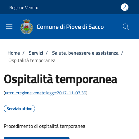
Salta al contenuto principale
Skip to footer content
Regione Veneto
Comune di Piove di Sacco
Briciole di pane
Home
/
Servizi
/
Salute, benessere e assistenza
/
Ospitalità temporanea
Ospitalità temporanea
(
urn:nir:regione.veneto:legge:2017-11-03;39
)
Servizio attivo
Procedimento di ospitalità temporanea