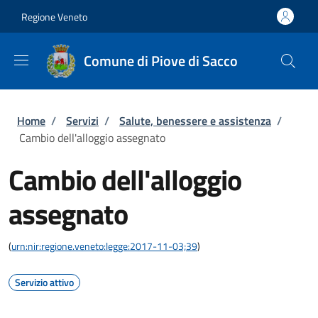
Salta al contenuto principale
Skip to footer content
Regione Veneto
Comune di Piove di Sacco
Briciole di pane
Home
/
Servizi
/
Salute, benessere e assistenza
/
Cambio dell'alloggio assegnato
Cambio dell'alloggio
assegnato
(
urn:nir:regione.veneto:legge:2017-11-03;39
)
Servizio attivo