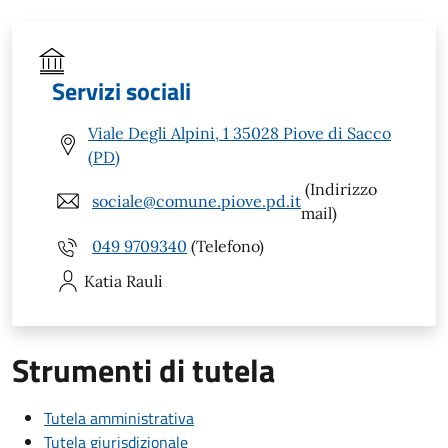
Servizi sociali
Viale Degli Alpini, 1 35028 Piove di Sacco
(PD)
(Indirizzo
sociale@comune.piove.pd.it
mail)
049 9709340
(Telefono)
Katia
Rauli
Strumenti di tutela
Tutela amministrativa
Tutela giurisdizionale