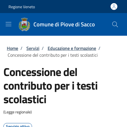
Salta al contenuto principale
Skip to footer content
Regione Veneto
Comune di Piove di Sacco
Briciole di pane
Home
/
Servizi
/
Educazione e formazione
/
Concessione del contributo per i testi scolastici
Concessione del
contributo per i testi
scolastici
(Legge regionale)
Servizio attivo