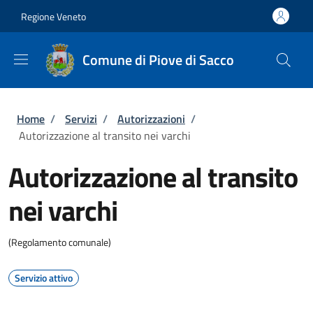
Salta al contenuto principale
Skip to footer content
Regione Veneto
Comune di Piove di Sacco
Briciole di pane
Home
/
Servizi
/
Autorizzazioni
/
Autorizzazione al transito nei varchi
Autorizzazione al transito
nei varchi
(Regolamento comunale)
Servizio attivo