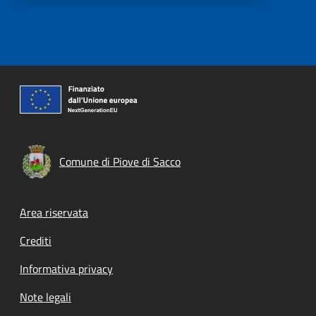
Comune di Piove di Sacco
Footer menu
Area riservata
Crediti
Informativa privacy
Note legali