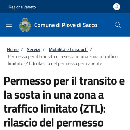
Salta al contenuto principale
Skip to footer content
Regione Veneto
Comune di Piove di Sacco
Briciole di pane
Home
/
Servizi
/
Mobilità e trasporti
/
Permesso per il transito e la sosta in una zona a traffico
limitato (ZTL): rilascio del permesso permanente
Permesso per il transito e
la sosta in una zona a
traffico limitato (ZTL):
rilascio del permesso