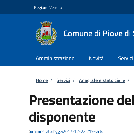
Salta al contenuto principale
Skip to footer content
Regione Veneto
Comune di Piove di
Amministrazione
Novità
Servizi
Briciole di pane
Home
/
Servizi
/
Anagrafe e stato civile
/
Presentazione del
disponente
(
urn:nir:stato:legge:2017-12-22;219~art4
)