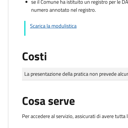
se il Comune ha istituito un registro per le 
numero annotato nel registro.
Scarica la modulistica
Costi
Tipo di pagamento
Importo
La presentazione della pratica non prevede al
Cosa serve
Per accedere al servizio, assicurati di avere tutt