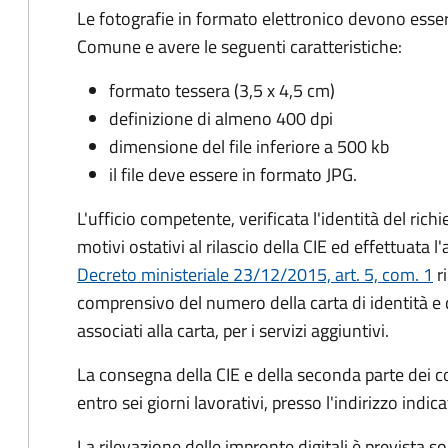
Le fotografie in formato elettronico devono esser
Comune e avere le seguenti caratteristiche
:
formato tessera (3,5 x 4,5 cm)
definizione di almeno 400 dpi
dimensione del file inferiore a 500 kb
il file deve essere in formato JPG.
L'ufficio competente, verificata l'identità del rich
motivi ostativi al rilascio della CIE ed effettuata 
Decreto ministeriale 23/12/2015, art. 5, com. 1
ri
comprensivo del numero della carta di identità e 
associati alla carta, per i servizi aggiuntivi.
La consegna della CIE e della seconda parte dei c
entro sei giorni lavorativi, presso l'indirizzo indic
La rilevazione delle impronte digitali è prevista s