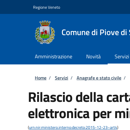
Salta al contenuto principale
Skip to footer content
Regione Veneto
Comune di Piove di
Amministrazione
Novità
Servizi
Briciole di pane
Home
/
Servizi
/
Anagrafe e stato civile
/
Rilascio della cart
elettronica per m
(
urn:nir:ministero.interno:decreto:2015-12-23~art4
)