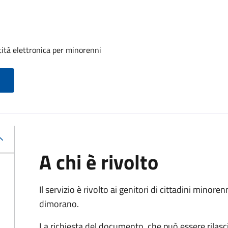
tità elettronica per minorenni
A chi è rivolto
Il servizio è rivolto ai genitori di cittadini mino
dimorano.
La richiesta del documento, che può essere rilasci