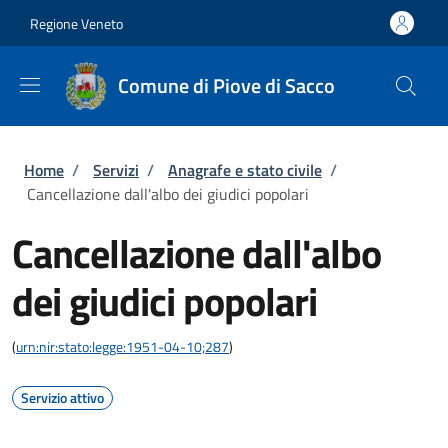
Salta al contenuto principale
Skip to footer content
Regione Veneto
Comune di Piove di Sacco
Briciole di pane
Home
/
Servizi
/
Anagrafe e stato civile
/
Cancellazione dall'albo dei giudici popolari
Cancellazione dall'albo
dei giudici popolari
(
urn:nir:stato:legge:1951-04-10;287
)
Servizio attivo