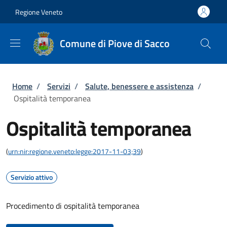
Salta al contenuto principale
Skip to footer content
Regione Veneto
Comune di Piove di Sacco
Briciole di pane
Home
/
Servizi
/
Salute, benessere e assistenza
/
Ospitalità temporanea
Ospitalità temporanea
(
urn:nir:regione.veneto:legge:2017-11-03;39
)
Servizio attivo
Procedimento di ospitalità temporanea