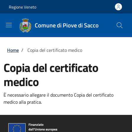
Salta al contenuto principale
Skip to footer content
Regione Veneto
Comune di Piove di Sacco
Briciole di pane
Home
/
Copia del certificato medico
Copia del certificato
medico
È necessario allegare il documento Copia del certificato
medico alla pratica.