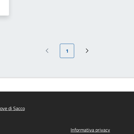
Pagina attuale
1
Pagina precedente
Pagina successiva
ove di Sacco
Informativa privacy