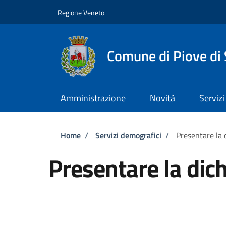
Salta al contenuto principale
Skip to footer content
Regione Veneto
Comune di Piove di
Amministrazione
Novità
Servizi
Briciole di pane
Home
/
Servizi demografici
/
Presentare la 
Presentare la dic