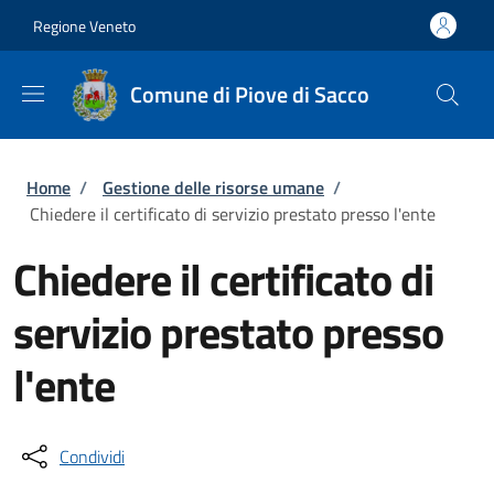
Salta al contenuto principale
Skip to footer content
Regione Veneto
Comune di Piove di Sacco
Briciole di pane
Home
/
Gestione delle risorse umane
/
Chiedere il certificato di servizio prestato presso l'ente
Chiedere il certificato di
servizio prestato presso
l'ente
Condividi