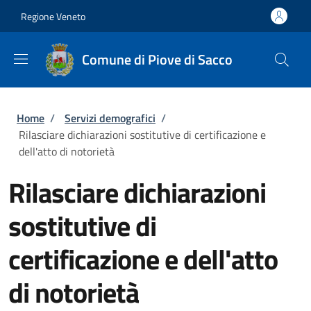
Salta al contenuto principale
Skip to footer content
Regione Veneto
Comune di Piove di Sacco
Briciole di pane
Home
/
Servizi demografici
/
Rilasciare dichiarazioni sostitutive di certificazione e
dell'atto di notorietà
Rilasciare dichiarazioni
sostitutive di
certificazione e dell'atto
di notorietà