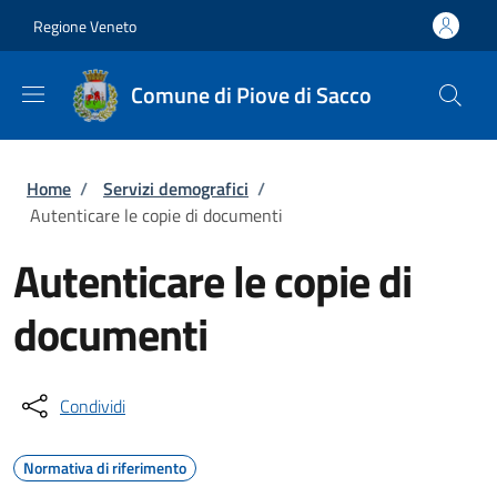
Salta al contenuto principale
Skip to footer content
Regione Veneto
Comune di Piove di Sacco
Briciole di pane
Home
/
Servizi demografici
/
Autenticare le copie di documenti
Autenticare le copie di
documenti
Condividi
Normativa di riferimento